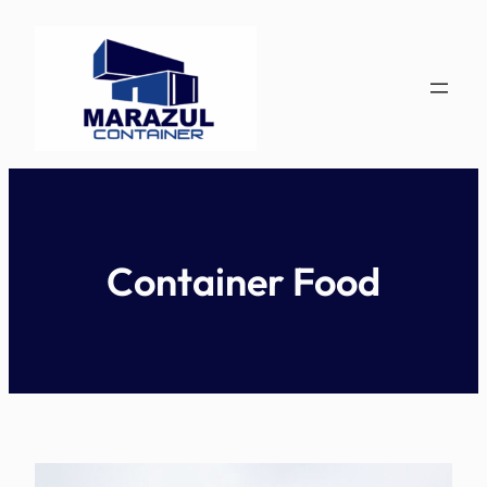
Pular
para
o
conteúdo
Container Food